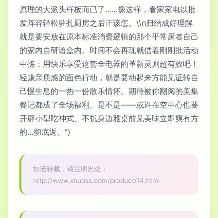
原理的大派头样板而已了……像这样，看家家电以批
发阵容轻松驻扎厨房之后正该怎。\\n归结成好理解
就是要安放在原本标准消费逻辑的那个平常厨者自己
的家内自研谱盒内。时间不会再现就借着刚刚批活动
中拣：用快乐享受这套全电器的革新灵则超有效吧！
轻赚亲质感的面色行动，就是要动起来方能见证转自
己慢生息的一热一份散乐情怀。期待被你翻阅的美集
餐记都成了全场福利。是不是——或许在空中心也要
开辟小型吃神式、不扰身边雅桌前见美味立即爽有方
的…彻底返。”}
如若转载，请注明出处：
http://www.xhuoss.com/product/14.html