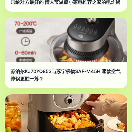
只给对方最好的 情人节温馨小家电推荐之家的电炸锅
苏泊尔KJ70YQ853与苏宁极物SAF-M45H 哪款空气
炸锅更胜一筹？