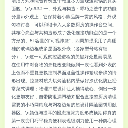
清洁方式和综合评价五个维度尽力呈现这款锅的真实
面貌。\n\n### 一、外观与构造：乖巧之选中的功能
分量\n外观上，它保持着小熊品牌一贯的风格，外观
匀称讨喜，可以和谐卡入大多数厨房的操作台空间。
其核心亮点与其构造形成了强化连接功能点的是一个
方形的、5L容量的“可视炸篮”，四周加强采用了高硼
硅的玻璃边框或多层面板外嵌（各家型号略有细
分）。\n这一可观察控温进程的关键好处显而易见：
在使用中对食物的烹饪改变能做到一次性看到外表的
上色而不重复更换控制界面遮盖性操作繁琐步骤的情
形出现。拉篮材质为烘烤油粘内壁做好涂优化防止经
常菜式调理；物理抽屉设计让人插得放心、倒出一体
化更加友好，自带防泄漏凹槽并配合直接整厨房清理
需要的小巧网筛底与网格边角的超设计隔油圆饼用触
器区。\n颜值与提耳的慢态拉簧力度形成预期得真的
第一次变用巧平稳真便利表现级别力使用一种前心理