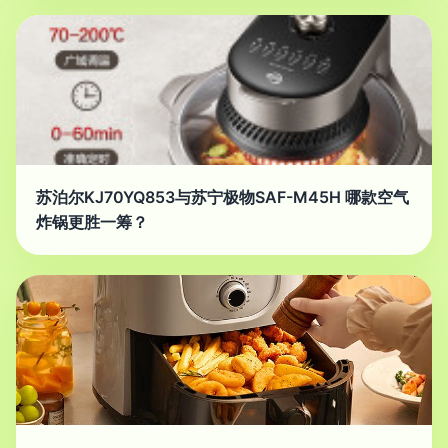
苏泊尔KJ70YQ853与苏宁极物SAF-M45H 哪款空气
炸锅更胜一筹？