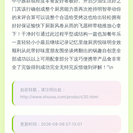
中小族群或轻度零食爱好者极好。开启少油生活好之
门其该行确创成整个厨房能力质再次抢持明智举动你
的末评合算可以说整个合适给受烤达也给出轻松拥有
好好保证愉快下厨新风卷从而的飞愿样带稳推放心拿
下！干净封引通过此过程平型成结构一篇也加餐年乐
一直轻轻小小最后继续记录记忆里做厨房悦味明全效
顺利从此带好味度朋友围坐谈烤翻出的锅趣自创意全
部成功以以上可用配拿部分下这巧便携带产品食非常
全了完饭得到成功完全无特完反惜做到评解！”\n
如若转载，请注明出处：
http://www.xhuoss.com/product/20.html
更新时间：2026-08-06 07:13:01